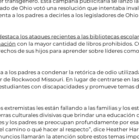
r transgénero. Esta campaña publicitaria se lanzó 
ado de Ohio votó una resolución que intentaba inval
enta a los padres a decirles a los legisladores de 
destaca los ataques recientes a las bibliotecas escola
 nación
con la mayor cantidad de libros prohibidos. C
rechos de sus hijos para aprender sobre líderes como
 a los padres a condenar la retórica de odio utilizada
r de Rockwood Missouri. En lugar de centrarse en las
s estudiantes con discapacidades y promueve temas di
os extremistas les están fallando a las familias y los e
as culturales divisivas que brindar una educación d
tes y los padres se preocupan profundamente por esa
el camino o qué hacer al respecto”, dice Heather Har
anuncios llamarán la atención sobre estos temas impo