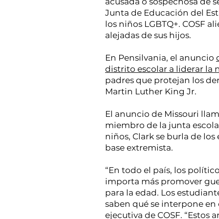
acusada o sospechosa de se
Junta de Educación del Est
los niños LGBTQ+. COSF ali
alejadas de sus hijos.
En Pensilvania, el anuncio
distrito escolar a liderar la
padres que protejan los de
Martin Luther King Jr.
El anuncio de Missouri llama
miembro de la junta escola
niños, Clark se burla de lo
base extremista.
“En todo el país, los polític
importa más promover guerr
para la edad. Los estudian
saben qué se interpone en 
ejecutiva de COSF. “Estos 